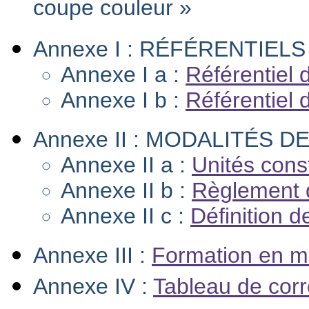
coupe couleur »
Annexe I : RÉFÉRENTIEL
Annexe I a :
Référentiel 
Annexe I b :
Référentiel d
Annexe II : MODALITÉS D
Annexe II a :
Unités cons
Annexe II b :
Règlement 
Annexe II c :
Définition 
Annexe III :
Formation en mi
Annexe IV :
Tableau de cor