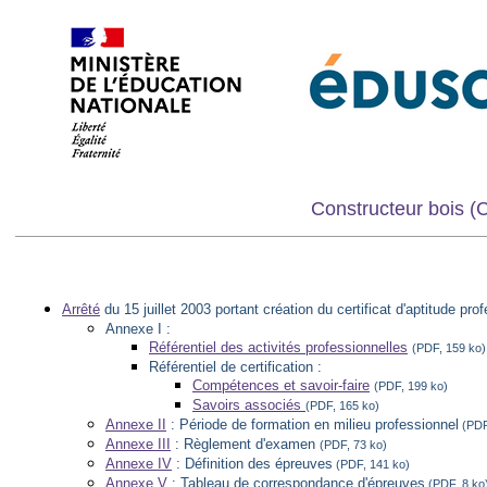
Constructeur bois (
Arrêté
du 15 juillet 2003 portant création du certificat d'aptitude pr
Annexe I :
Référentiel des activités professionnelles
(PDF, 159 ko)
Référentiel de certification :
Compétences et savoir-faire
(PDF, 199 ko)
Savoirs associés
(PDF, 165 ko)
Annexe II
: Période de formation en milieu professionnel
(PDF
Annexe III
: Règlement d'examen
(PDF, 73 ko)
Annexe IV
: Définition des épreuves
(PDF, 141 ko)
Annexe V
: Tableau de correspondance d'épreuves
(PDF, 8 ko